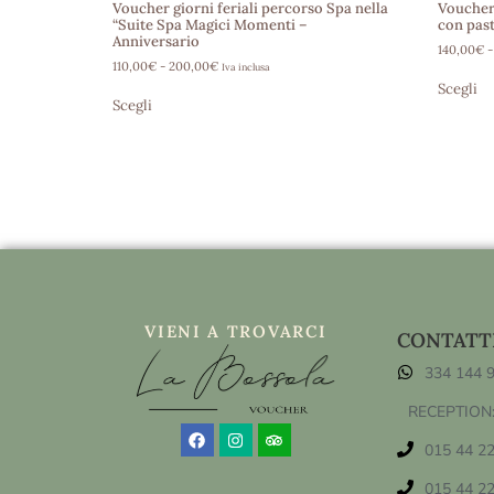
Voucher giorni feriali percorso Spa nella
Voucher 
“Suite Spa Magici Momenti –
con pas
Anniversario
140,00
€
-
110,00
€
-
200,00
€
Iva inclusa
Scegli
Scegli
VIENI A TROVARCI
CONTATT
334 144 
RECEPTION
015 44 2
015 44 2