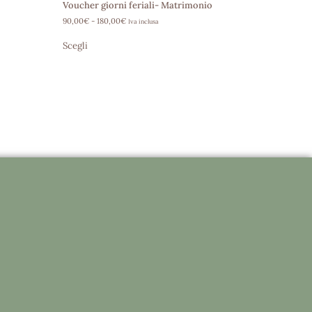
Voucher giorni feriali- Matrimonio
90,00
€
-
180,00
€
Iva inclusa
Scegli