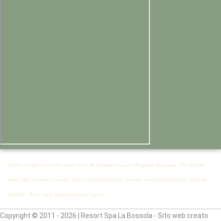
Chalet La Bossola con zona relax di Guabello Luca - Regione Bossola, 13 - 13896
Netro (Bi). Codice Fiscale: GBLLCU92H13A859T - Partita Iva 02519910026 - REA BI:
193187 - Pec: luca.guabello@pec.cgn.it
Copyright © 2011 - 2026 | Resort Spa La Bossola - Sito web creato